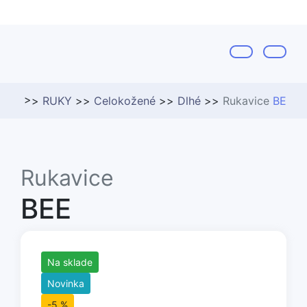
RUKY
Celokožené
Dlhé
Rukavice
BEE
Rukavice
BEE
Na sklade
Novinka
-5 %